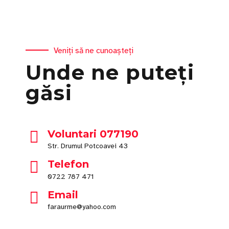
Veniți să ne cunoașteți
Unde ne puteți
găsi
Voluntari 077190
Str. Drumul Potcoavei 43
Telefon
0722 787 471
Email
faraurme@yahoo.com